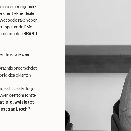
thousiasme om je merk
d, en trekt je ideale
dan geboeid raken door
verkopen en de DMs
n droom met de
BRAND
n, frustratie over
e krachtig onderscheidt
r je ideale klanten.
ie rechtstreeks tot je
ouwen geeft om echt te
at je jouw visie tot
est gaaf, toch?