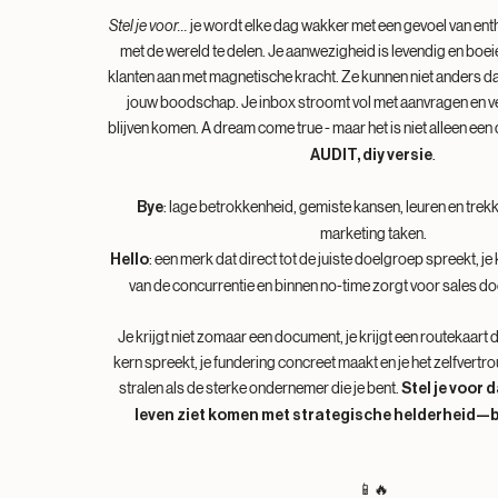
Stel je voor...
je wordt elke dag wakker met een gevoel van en
met de wereld te delen. Je aanwezigheid is levendig en boeien
klanten aan met magnetische kracht. Ze kunnen niet anders 
jouw boodschap. Je inbox stroomt vol met aanvragen en 
blijven komen. A dream come true - maar het is niet alleen ee
.
AUDIT, diy versie
: lage betrokkenheid, gemiste kansen, leuren en trekke
Bye
marketing taken.
: een merk dat direct tot de juiste doelgroep spreekt, j
Hello
van de concurrentie en binnen no-time zorgt voor sales doo
Je krijgt niet zomaar een document, je krijgt een routekaart d
kern spreekt, je fundering concreet maakt en je het zelfvertr
stralen als de sterke ondernemer die je bent.
​
Stel je voor d
leven ziet komen met strategische helderheid—b
📱🔥